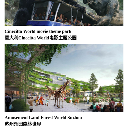
Cinecitta World movie theme park
意大利Cinecitta World电影主题公园
Amusement Land Forest World Suzhou
苏州乐园森林世界