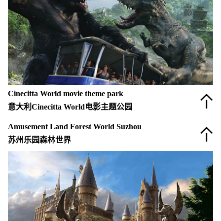
Cinecitta World movie theme park
意大利Cinecitta World电影主题公园