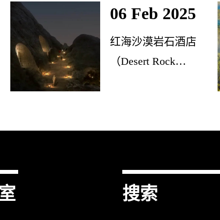
06 Feb 2025
巴
红海沙漠岩石酒店
世
（Desert Rock
Hotel）开幕，红海之
滨的生态奢华新地标
室
搜索