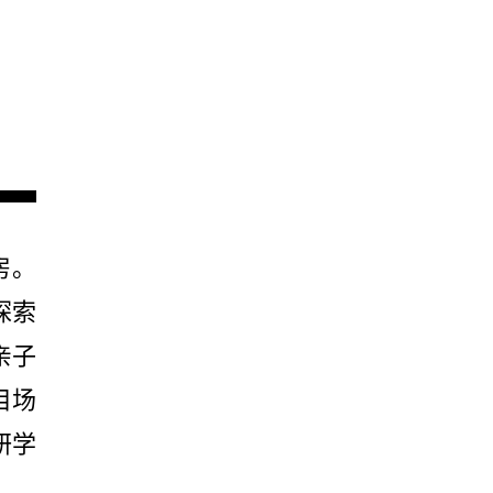
房。
探索
亲子
目场
研学