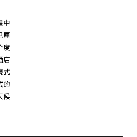
星中
巴厘
个度
酒店
境式
式的
天候